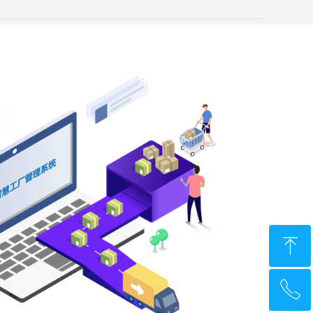
ꁸ
ꂅ
回到顶部